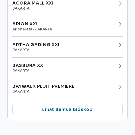
AGORA MALL XXI
arrow_forward_ios
JAKARTA
ARION XXI
arrow_forward_ios
Arion Plaza · JAKARTA
ARTHA GADING XXI
arrow_forward_ios
JAKARTA
BASSURA XXI
arrow_forward_ios
JAKARTA
BAYWALK PLUIT PREMIERE
arrow_forward_ios
JAKARTA
Lihat Semua Bioskop