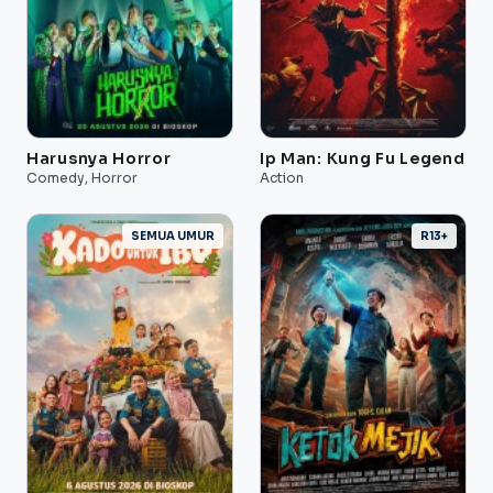
Harusnya Horror
Ip Man: Kung Fu Legend
Comedy, Horror
Action
SEMUA UMUR
R13+