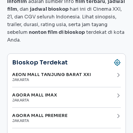
Infofilm
adalah sumber info
film terbaru
,
jadwal
itu viral dan membuat wajah Elma tersebar
film
, dan
jadwal bioskop
hari ini di Cinema XXI,
di seluruh Bandung.Merasa terganggu,
21, dan CGV seluruh Indonesia. Lihat sinopsis,
trailer, durasi, rating usia, serta jam tayang
Elma bersama sahabatnya Susi (Keisya
sebelum
nonton film di bioskop
terdekat di kota
Levronka) mendatangi Basil dan meminta
Anda.
desain tersebut dihentikan. Dari situ,
hubungan keduanya jadi dekat dan
akhirnya tumbuh cinta di antara
my_location
Bioskop Terdekat
mereka.Namun hubungan mereka harus
AEON MALL TANJUNG BARAT XXI
arrow_forward_ios
berhadapan dengan pertentangan dari
JAKARTA
Wiradireja (Donny Damara), ayah Elma.
Kota Bandung pun menjadi saksi
AGORA MALL IMAX
arrow_forward_ios
JAKARTA
perjuangan Basil mempertahankan
hubungannya dengan Elma.
AGORA MALL PREMIERE
arrow_forward_ios
JAKARTA