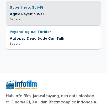
Comedy, Drama
Superhero, Sci-Fi
Agensi Rumah Tangga
Agito Psychic War
Segera
Psychological Thriller
Autopsy Dead Body Can Talk
Segera
Hub info film, jadwal tayang, dan data bioskop
di Cinema 21, XXI, dan Blitzmegaplex Indonesia.