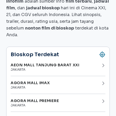
Infofilm
adalah sumber info
film terbaru
,
jadwal
itu viral dan membuat wajah Elma tersebar
film
, dan
jadwal bioskop
hari ini di Cinema XXI,
di seluruh Bandung.Merasa terganggu,
21, dan CGV seluruh Indonesia. Lihat sinopsis,
trailer, durasi, rating usia, serta jam tayang
Elma bersama sahabatnya Susi (Keisya
sebelum
nonton film di bioskop
terdekat di kota
Levronka) mendatangi Basil dan meminta
Anda.
desain tersebut dihentikan. Dari situ,
hubungan keduanya jadi dekat dan
akhirnya tumbuh cinta di antara
my_location
Bioskop Terdekat
mereka.Namun hubungan mereka harus
AEON MALL TANJUNG BARAT XXI
arrow_forward_ios
berhadapan dengan pertentangan dari
JAKARTA
Wiradireja (Donny Damara), ayah Elma.
Kota Bandung pun menjadi saksi
AGORA MALL IMAX
arrow_forward_ios
JAKARTA
perjuangan Basil mempertahankan
hubungannya dengan Elma.
AGORA MALL PREMIERE
arrow_forward_ios
JAKARTA