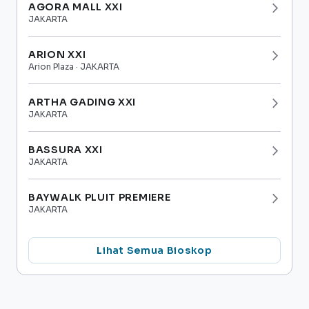
AGORA MALL XXI
arrow_forward_ios
JAKARTA
ARION XXI
arrow_forward_ios
Arion Plaza · JAKARTA
ARTHA GADING XXI
arrow_forward_ios
JAKARTA
BASSURA XXI
arrow_forward_ios
JAKARTA
BAYWALK PLUIT PREMIERE
arrow_forward_ios
JAKARTA
Lihat Semua Bioskop