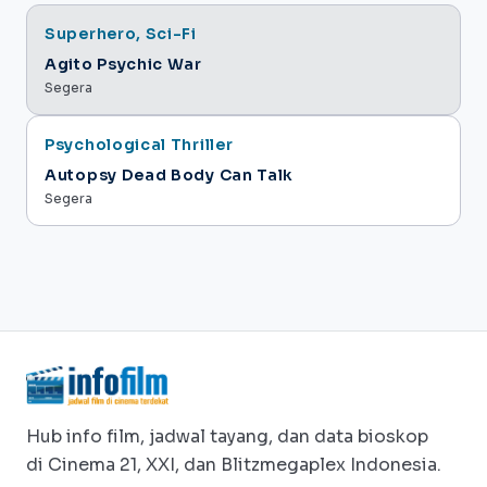
Comedy, Drama
Superhero, Sci-Fi
Agensi Rumah Tangga
Agito Psychic War
Segera
Psychological Thriller
Autopsy Dead Body Can Talk
Segera
Hub info film, jadwal tayang, dan data bioskop
di Cinema 21, XXI, dan Blitzmegaplex Indonesia.