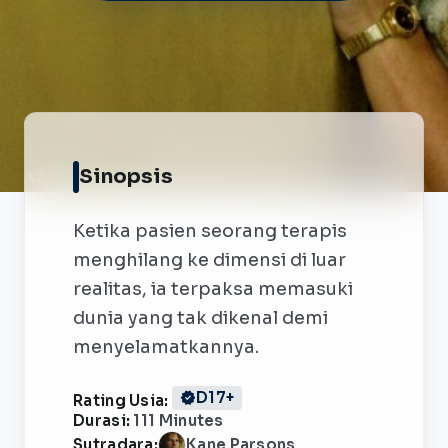
Sinopsis
Ketika pasien seorang terapis
menghilang ke dimensi di luar
realitas, ia terpaksa memasuki
dunia yang tak dikenal demi
menyelamatkannya.
verified
D17+
Rating Usia:
Durasi:
111 Minutes
Sutradara:
Kane Parsons